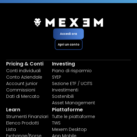
Accedi ora
Apri un conto
Pricing & Conti
Investing
Conti individuali
Piano di risparmio
Conto Aziendale
SYEP
Account junior
Sezione ETF / UCITS
Commissioni
Investimenti
Dati di Mercato
Sostenibili
Asset Management
Learn
Piattaforme
Strumenti Finanziari
Tutte le piattaforme
Elenco Prodotti
TWS
Lista
Mexem Desktop
Exchange/Borse
App Mobile