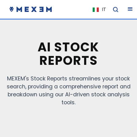
IT
NL
FR
EN
AI STOCK
ES
REPORTS
DE
EL
MEXEM's Stock Reports streamlines your stock
PL
search, providing a comprehensive report and
HU
breakdown using our AI-driven stock analysis
NO
tools.
RO
CS
SK