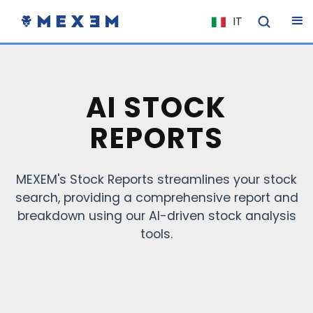
IT
NL
FR
EN
AI STOCK
ES
REPORTS
DE
EL
MEXEM's Stock Reports streamlines your stock
PL
search, providing a comprehensive report and
HU
breakdown using our AI-driven stock analysis
NO
tools.
RO
CS
SK