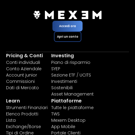
Accedi ora
Apri un conto
Pricing & Conti
Investing
Conti individuali
Piano di risparmio
Conto Aziendale
SYEP
Account junior
Sezione ETF / UCITS
Commissioni
Investimenti
Dati di Mercato
Sostenibili
Asset Management
Learn
Piattaforme
Strumenti Finanziari
Tutte le piattaforme
Elenco Prodotti
TWS
Lista
Mexem Desktop
Exchange/Borse
App Mobile
Tipi di Ordine
Portale Clienti