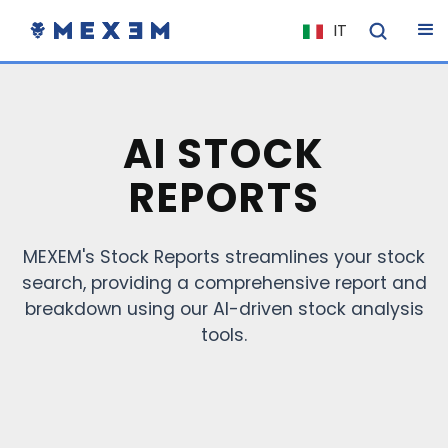
IT
NL
FR
EN
AI STOCK
ES
REPORTS
DE
EL
MEXEM's Stock Reports streamlines your stock
PL
search, providing a comprehensive report and
HU
breakdown using our AI-driven stock analysis
NO
tools.
RO
CS
SK