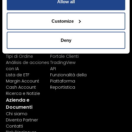
Allow all
Commissioni
Investimenti
Dati di Mercato
Sostenibili
Asset Management
Customize
Learn
Piattaforme
Strumenti Finanziari
Tutte le piattaforme
Elenco Prodotti
TWS
Deny
Lista
Mexem Desktop
Exchange/Borse
App Mobile
Tipi di Ordine
Portale Clienti
Análisis de acciones
TradingView
con IA
API
Lista de ETF
Funzionalità della
Margin Account
Piattaforma
Cash Account
Reportistica
Ricerca e Notizie
Azienda e
Documenti
Chi siamo
Diventa Partner
Contatti