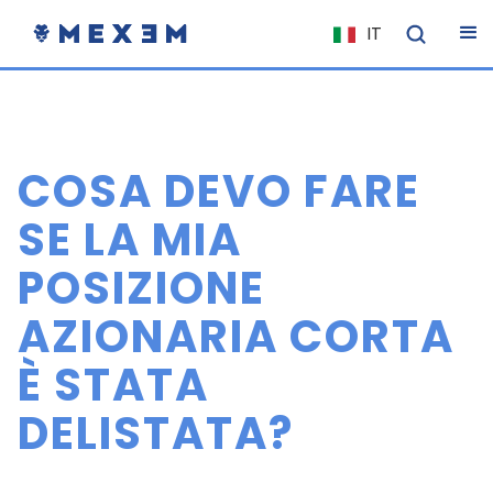
IT
NL
FR
EN
COSA DEVO FARE
ES
DE
SE LA MIA
EL
POSIZIONE
PL
AZIONARIA CORTA
HU
NO
È STATA
RO
DELISTATA?
CS
SK