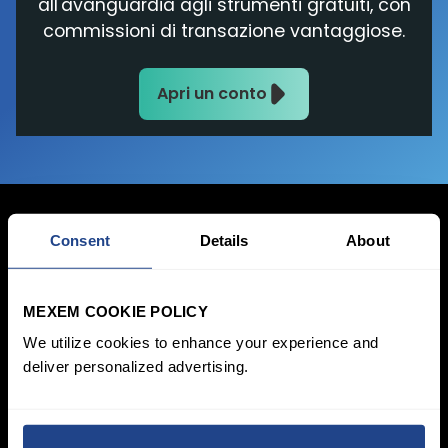
all'avanguardia agli strumenti gratuiti, con
commissioni di transazione vantaggiose.
Apri un conto
Consent
Details
About
Accedi ora
MEXEM COOKIE POLICY
Apri un conto
We utilize cookies to enhance your experience and
deliver personalized advertising.
Pricing & Conti
Investing
Conti individuali
Piano di risparmio
Conto Aziendale
SYEP
Account junior
Sezione ETF / UCITS